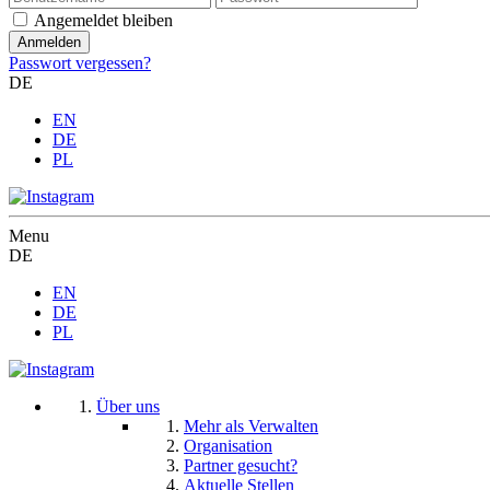
Angemeldet bleiben
Passwort vergessen?
DE
EN
DE
PL
Menu
DE
EN
DE
PL
Über uns
Mehr als Verwalten
Organisation
Partner gesucht?
Aktuelle Stellen